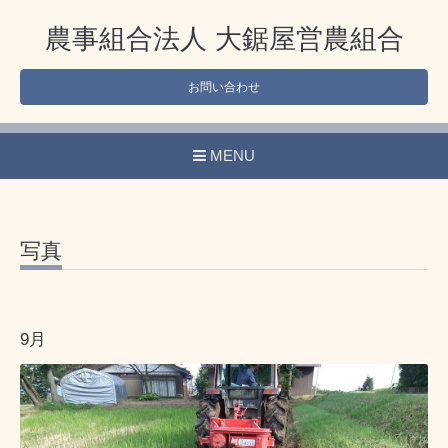
農事組合法人 大鋸屋営農組合
お問い合わせ
MENU
写真
9月