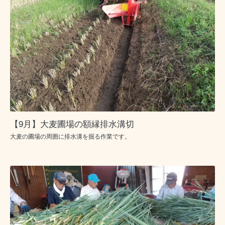
【9月】大麦圃場の額縁排水溝切
大麦の圃場の周囲に排水溝を掘る作業です。