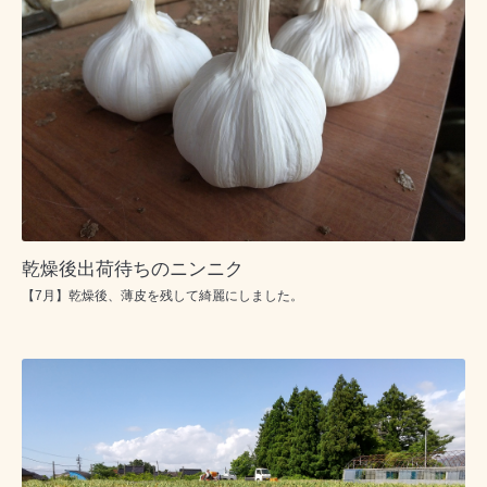
乾燥後出荷待ちのニンニク
【7月】乾燥後、薄皮を残して綺麗にしました。