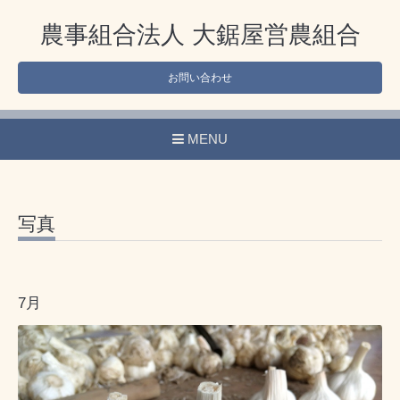
農事組合法人 大鋸屋営農組合
お問い合わせ
MENU
写真
7月