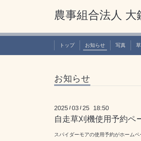
農事組合法人 大
トップ
お知らせ
写真
草
お知らせ
2025
03
25 18:50
/
/
自走草刈機使用予約ペ
スパイダーモアの使用予約がホームペ