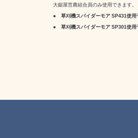
大鋸屋営農組合員のみ使用できます。
●
草刈機スパイダーモア SP431使
●
草刈機スパイダーモア SP301使